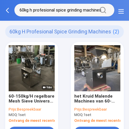
60kg H Profesional Spice Grinding Machines
(2)
60-150kg/H regelbare
het Kruid Malende
Mesh Sieve Universal
Machines van 60-
Crusher Profesional-
150kg/H Profesional
Prijs:
Bespreekbaar
Prijs:
Bespreekbaar
Kruid Malende
MOQ:
1set
MOQ:
1set
Machines
Ontvang de meest recente Prijs
Ontvang de meest recente Prij