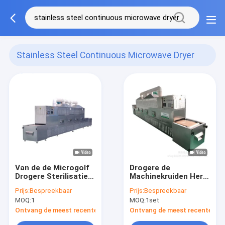
Stainless Steel Continuous Microwave Dryer
(14)
Van de de Microgolf
Drogere de
Drogere Sterilisatie
Machinekruiden Herb
van de roestvrij
Powder Industrial
Prijs:
Bespreekbaar
Prijs:
Bespreekbaar
staalriem de
Drying Machine van
MOQ:
1
MOQ:
1set
Ononderbroken
de
Machine van de de
sterilisatormicrogolf
Ontvang de meest recente Prijs
Ontvang de meest recente Prij
Transportbanddroger