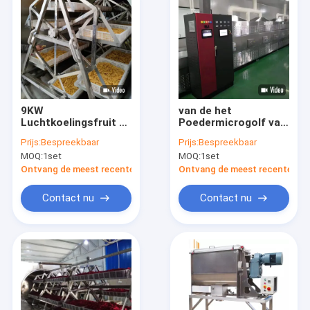
9KW
van de het
Luchtkoelingsfruit en
Poedermicrogolf van
Plantaardige Drogere
48-60kg/H Kava de
Prijs:
Bespreekbaar
Prijs:
Bespreekbaar
Vacuümmicrogolf
Tunnel Oven
MOQ:
1set
MOQ:
1set
Droogoven
Industrial Drying
Machine
Ontvang de meest recente Prijs
Ontvang de meest recente Prij
Contact nu
Contact nu
Thuis
Producten
Over ons