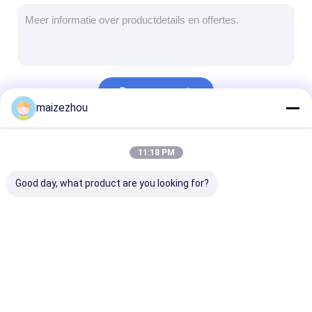
Hete Lucht Oven Dryer
Horizontale Lintmixer
Universele Maalmachine
Doorgaan
Superfine Malende Machine
maizezhou
v de mixer van het typepoeder
Onze Categorieën
11:18 PM
IBC-Bakmixer
Good day, what product are you looking for?
Industriële Drogende Machine
Plotselinge Drogermachine
Peddeldroger
Droger van de hoge
Vloeibaar gemaakt
Microgolf
Vacuüm Drogende Machine
snelheids de
trillen - beddroger
Vacuümdroge
Centrifugaalnevel