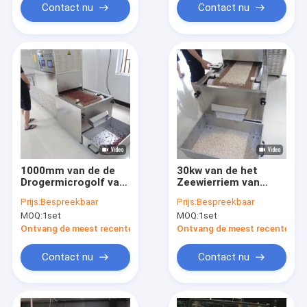
Contact nu
Contact nu
1000mm van de de
30kw van de het
Drogermicrogolf van
Zeewierriem van
de Riem
garnalenzeevruchten
Prijs:
Bespreekbaar
Prijs:
Bespreekbaar
Ononderbroken
Drogere
MOQ:
1set
MOQ:
1set
Tunnel de
Ononderbroken de
Sterilisator
Microgolf Drogende
Ontvang de meest recente Prijs
Ontvang de meest recente Prij
Industriële Drogende
Machine
Machine
Contact nu
Contact nu