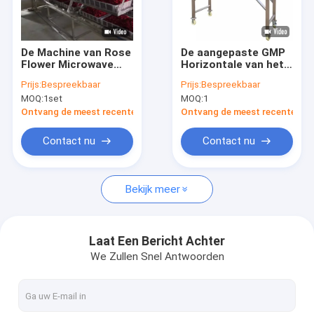
Fabrieksreis
Kwaliteitscontrole
De Machine van Rose
De aangepaste GMP
Flower Microwave
Horizontale van het
Contacteer ons
Commercial Vacuum
het Voedselpoeder
Prijs:
Bespreekbaar
Prijs:
Bespreekbaar
Oven Spices Vacuum
van de Lintmixer
MOQ:
1set
MOQ:
1
Dryer Oven
Mixer 1500kg/Partij
nieuws
Ontvang de meest recente Prijs
Ontvang de meest recente Prij
Alle Gevallen
Contact nu
Contact nu
Bekijk meer
Droger van de hoge snelheids de Centrifugaalnevel
Vloeibaar gemaakt trillen - beddroger
Laat Een Bericht Achter
We Zullen Snel Antwoorden
Microgolf Vacuümdroger
De Droger van de druknevel