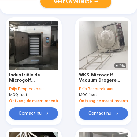
Geef uw vereiste
Industriële de
WKS-Microgolf
Microgolf
Vacuüm Drogere
Vacuümdroger van
9.6kg/H aan 12kg/H-
Prijs:
Bespreekbaar
Prijs:
Bespreekbaar
Ce ISO
het
MOQ:
1set
MOQ:
1set
Dehydratatietoestel
van de
Ontvang de meest recente Prijs
Ontvang de meest recente Prij
Voedselverwerking
Contact nu
Contact nu