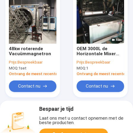
48kw roterende
OEM 3000L de
Vacuümmagnetron
Horizontale Mixer
van het het
Prijs:
Bespreekbaar
Prijs:
Bespreekbaar
Roestvrije staal
MOQ:
1set
MOQ:
1
Dubbele
Spiraalvormige Lint
Ontvang de meest recente Prijs
Ontvang de meest recente Prij
van de Lintmixer
Contact nu
Contact nu
Bespaar je tijd
Laat ons met u contact opnemen met de
beste producten.