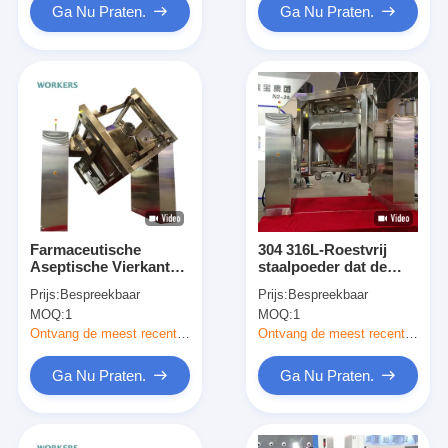
Ga Nu Praten.
Ga Nu Praten.
Farmaceutische
304 316L-Roestvrij
Aseptische Vierkante
staalpoeder dat de
het Poederkorrel van
Lading van de
Prijs:
Bespreekbaar
Prijs:
Bespreekbaar
de Kegelmixer
Mixermachine 500kg
MOQ:
1
MOQ:
1
Chemische het
mengt
Mengen zich Machine
Ontvang de meest recente Prijs
Ontvang de meest recente Prijs
Ga Nu Praten.
Ga Nu Praten.