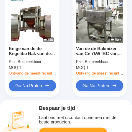
Enige van de de
Van de de Bakmixer
Kegelibc Bak van de
van Ce 7kW IBC van
Wapenlift Vierkante de
de Rijstzaden de
Prijs:
Bespreekbaar
Prijs:
Bespreekbaar
Mixer Farmaceutische
Noten die van het de
MOQ:
1
MOQ:
1
Industriële Chemische
Korrelssuikergoed het
Mixer
Mengen zich Machine
Ontvang de meest recente Prijs
Ontvang de meest recente Prijs
mengen
Ga Nu Praten.
Ga Nu Praten.
Bespaar je tijd
Laat ons met u contact opnemen met de
beste producten.