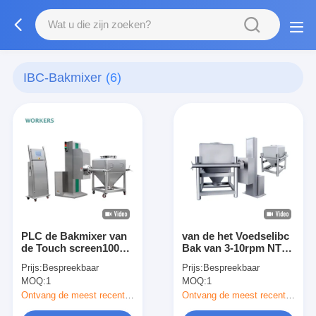
IBC-Bakmixer
(6)
PLC de Bakmixer van
van de het Voedselibc
de Touch screen1000l
Bak van 3-10rpm NTC
Opheffende
de de Mixerschroef
Prijs:
Bespreekbaar
Prijs:
Bespreekbaar
Vultrechter IBC voor
bevestigde
MOQ:
1
MOQ:
1
Nutraceuticals
Liftvultrechter het
Mengen zich Machine
Ontvang de meest recente Prijs
Ontvang de meest recente Prijs