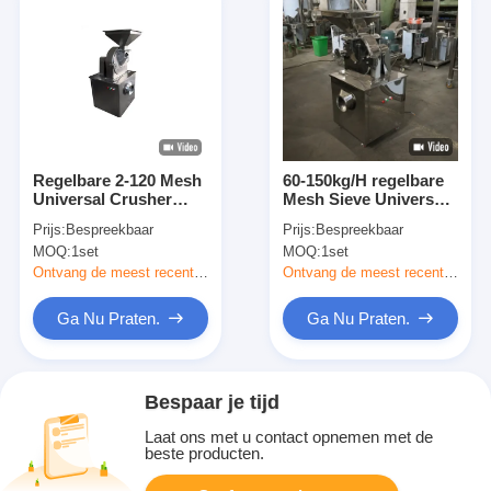
Regelbare 2-120 Mesh
60-150kg/H regelbare
Universal Crusher
Mesh Sieve Universal
High Efficiency
Crusher Profesional-
Prijs:
Bespreekbaar
Prijs:
Bespreekbaar
Kruidpulverizer
Kruid Malende
MOQ:
1set
MOQ:
1set
Machine
Machines
Ontvang de meest recente Prijs
Ontvang de meest recente Prijs
Ga Nu Praten.
Ga Nu Praten.
Bespaar je tijd
Laat ons met u contact opnemen met de
beste producten.