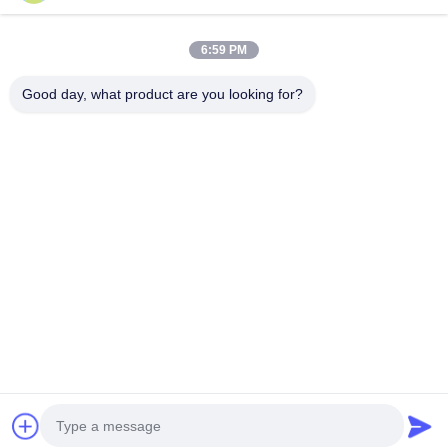
Onze Categorieën
6:59 PM
Good day, what product are you looking for?
Droger van de hoge
Vloeibaar gemaakt
Microgolf
snelheids de
trillen - beddroger
Vacuümdroger
Centrifugaalnevel
Thuis
Ongeveer
Contacteer
Desktop
ons
ons
Site
Sitemap
Privacybeleid
Kwaliteit
Droger van de hoge snelheids de Centrifugaalnevel
China
Fabriek.Copyright © 2026 CHANGZHOU XIAOLI DRYING
EQUIPMENT CO., LTD. All Rights Reserved.