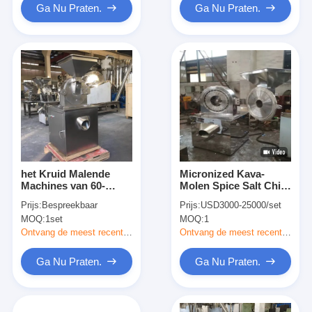
Ga Nu Praten.
Ga Nu Praten.
het Kruid Malende
Micronized Kava-
Machines van 60-
Molen Spice Salt Chili
150kg/H Profesional
Masala Powder
Prijs:
Bespreekbaar
Prijs:
USD3000-25000/set
Grinding Machine van
MOQ:
1set
MOQ:
1
de Hamermolen
Ontvang de meest recente Prijs
Ontvang de meest recente Prijs
Ga Nu Praten.
Ga Nu Praten.