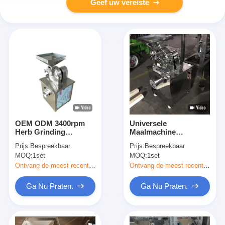
Geef uw vereiste
OEM ODM 3400rpm
Universele
Herb Grinding
Maalmachine
Machine Low Noise de
1000*900*1680mm van
Prijs:
Bespreekbaar
Prijs:
Bespreekbaar
Machine van de
het hoog
MOQ:
1set
MOQ:
1set
Voedselmaalmachine
rendement15kw
Roestvrije staal
Ontvang de meest recente Prijs
Ontvang de meest recente Prijs
Ga Nu Praten.
Ga Nu Praten.