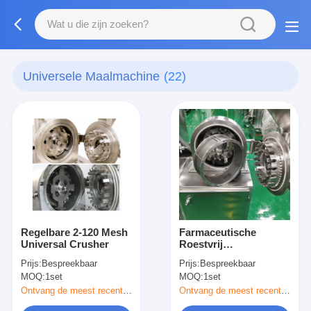
Universele Maalmachine
(22)
Regelbare 2-120 Mesh
Farmaceutische
Universal Crusher
Roestvrij
staalpulverizer
Prijs:
Bespreekbaar
Prijs:
Bespreekbaar
MOQ:
1set
MOQ:
1set
Ontvang de meest recente Prijs
Ontvang de meest recente Prijs