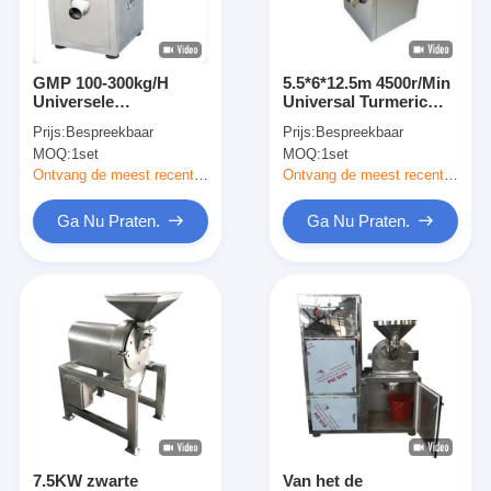
Fabrieksreis
Kwaliteitscontrole
GMP 100-300kg/H
5.5*6*12.5m 4500r/Min
Universele
Universal Turmeric
Contacteer ons
Maalmachineenergie -
Pulverizer Machine
Prijs:
Bespreekbaar
Prijs:
Bespreekbaar
besparing Regelbaar
voor Kruiden
MOQ:
1set
MOQ:
1set
Mesh Food Pulverizer
nieuws
Ontvang de meest recente Prijs
Ontvang de meest recente Prijs
Alle Gevallen
Ga Nu Praten.
Ga Nu Praten.
Droger van de hoge snelheids de Centrifugaalnevel
Vloeibaar gemaakt trillen - beddroger
Microgolf Vacuümdroger
De Droger van de druknevel
7.5KW zwarte
Van het de