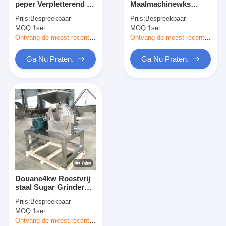
peper Verpletterend en
Maalmachinewks
Hete Lucht Oven Dryer
Malend Materiaal met
Professionele Kruid
Prijs:
Bespreekbaar
Prijs:
Bespreekbaar
Regelbaar Netwerk
van Ce 200-1000kg/H
MOQ:
Horizontale Lintmixer
1set
MOQ:
1set
de Universele Molen
Electric
Ontvang de meest recente Prijs
Ontvang de meest recente Prijs
Universele Maalmachine
Ga Nu Praten.
Ga Nu Praten.
Superfine Malende Machine
v de mixer van het typepoeder
IBC-Bakmixer
Industriële Drogende Machine
Plotselinge Drogermachine
Douane4kw Roestvrij
Peddeldroger
staal Sugar Grinder
Pulverizer For Chinese
Prijs:
Bespreekbaar
Kruiden
Vacuüm Drogende Machine
MOQ:
1set
Ontvang de meest recente Prijs