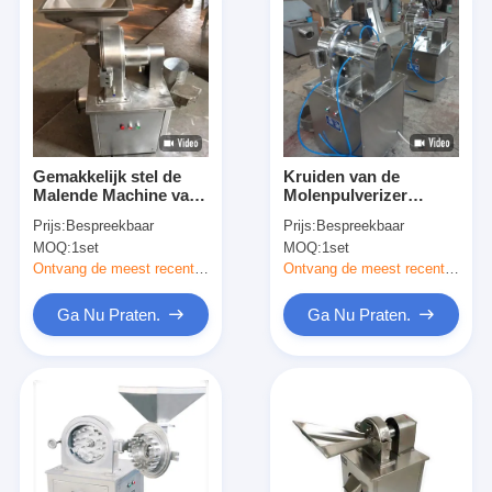
Gemakkelijk stel de
Kruiden van de
Malende Machine van
Molenpulverizer
het Roestvrij
machine for van de
Prijs:
Bespreekbaar
Prijs:
Bespreekbaar
staalkruid voor
hoog rendement de
MOQ:
1set
MOQ:
1set
Huiszaken in werking
Eenvoudige
Universele
Ontvang de meest recente Prijs
Ontvang de meest recente Prijs
Maalmachine
Ga Nu Praten.
Ga Nu Praten.
Thuis
Producten
Over ons