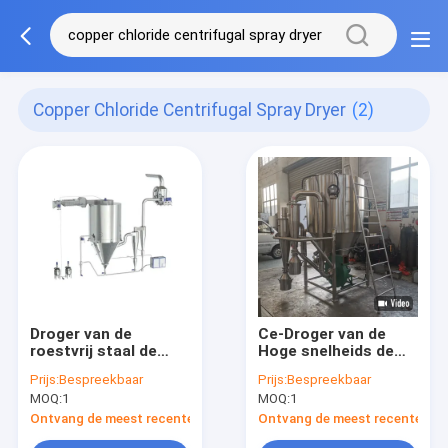
Copper Chloride Centrifugal Spray Dryer
(2)
Droger van de
Ce-Droger van de
roestvrij staal de
Hoge snelheids de
Centrifugaalnevel
Centrifugaalnevel
Prijs:
Bespreekbaar
Prijs:
Bespreekbaar
voor het
MOQ:
1
MOQ:
1
Koperchloride van
het Calciumlactaat
Ontvang de meest recente Prijs
Ontvang de meest recente Prij