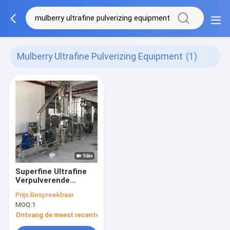
Mulberry Ultrafine Pulverizing Equipment
(1)
Superfine Ultrafine
Verpulverende
Materiaal van de de
Prijs:
Bespreekbaar
Malende
MOQ:
1
Machinemoerbeiboom
van de
Ontvang de meest recente Prijs
kippenessentie