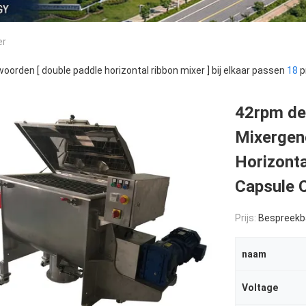
er
oorden [ double paddle horizontal ribbon mixer ] bij elkaar passen
18
p
42rpm de
Mixergen
Horizonta
Capsule 
Prijs:
Bespreekb
naam
Voltage