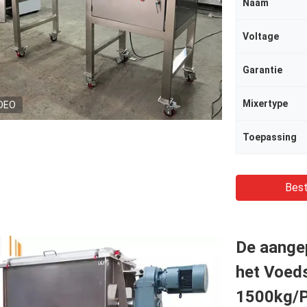
Naam
Voltage
Garantie
Mixertype
DEO
Toepassing
Best
De aange
het Voeds
1500kg/P