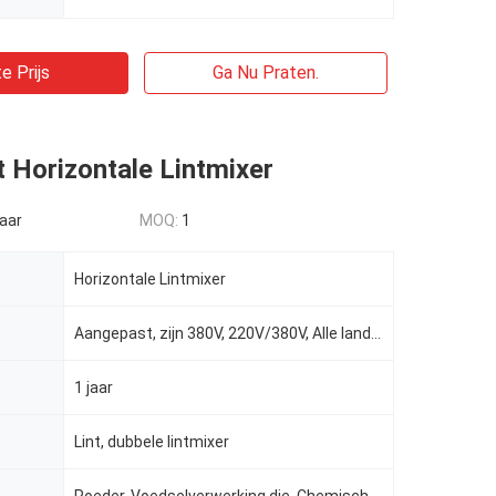
e Prijs
Ga Nu Praten.
 Horizontale Lintmixer
aar
MOQ:
1
Horizontale Lintmixer
Aangepast, zijn 380V, 220V/380V, Alle landen O.K., 3 P AC208-415V
1 jaar
Lint, dubbele lintmixer