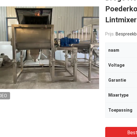
Poederko
Lintmixer
Prijs:
Bespreekb
naam
Voltage
Garantie
Mixertype
DEO
Toepassing
Best