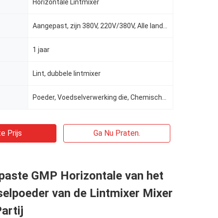
Horizontale Lintmixer
Aangepast, zijn 380V, 220V/380V, Alle landen O.K., 3 P AC208-415V
1 jaar
Lint, dubbele lintmixer
Poeder, Voedselverwerking die, Chemische producten, Geneeskundeverwerking, de machine van de lintmix
e Prijs
Ga Nu Praten.
paste GMP Horizontale van het
elpoeder van de Lintmixer Mixer
artij