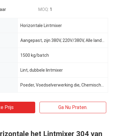
aar
MOQ:
1
Horizontale Lintmixer
Aangepast, zijn 380V, 220V/380V, Alle landen O.K., 3 P AC208-415V
1500 kg/batch
Lint, dubbele lintmixer
Poeder, Voedselverwerking die, Chemische producten, Geneeskundeverwerking, de machine van de lintmix
e Prijs
Ga Nu Praten.
izontale het Lintmixer 304 van