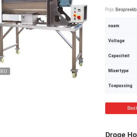
Prijs:
Bespreekb
naam
Voltage
Capaciteit
Mixertype
DEO
Toepassing
Best
Droge Hor