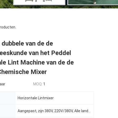
roducten.
 dubbele van de de
eeskunde van het Peddel
le Lint Machine van de de
Chemische Mixer
aar
MOQ:
1
Horizontale Lintmixer
Aangepast, zijn 380V, 220V/380V, Alle landen O.K., 3 P AC208-415V