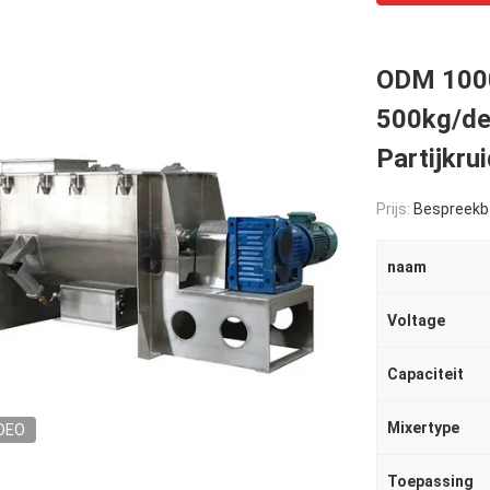
ODM 1000
500kg/de
Partijkru
Prijs:
Bespreekb
naam
Voltage
Capaciteit
Mixertype
DEO
Toepassing