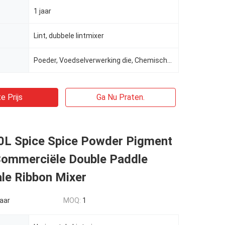
1 jaar
Lint, dubbele lintmixer
Poeder, Voedselverwerking die, Chemische producten, Geneeskundeverwerking, de machine van de lintmix
e Prijs
Ga Nu Praten.
0L Spice Spice Powder Pigment
ommerciële Double Paddle
le Ribbon Mixer
aar
MOQ:
1