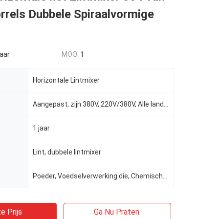
rrels Dubbele Spiraalvormige
aar
MOQ:
1
Horizontale Lintmixer
Aangepast, zijn 380V, 220V/380V, Alle landen O.K., 3 P AC208-415V
1 jaar
Lint, dubbele lintmixer
Poeder, Voedselverwerking die, Chemische producten, Geneeskundeverwerking, de machine van de lintmix
e Prijs
Ga Nu Praten.