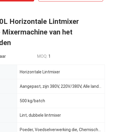
L Horizontale Lintmixer
 Mixermachine van het
iden
aar
MOQ:
1
Horizontale Lintmixer
Aangepast, zijn 380V, 220V/380V, Alle landen O.K., 3 P AC208-415V
500 kg/batch
Lint, dubbele lintmixer
Poeder, Voedselverwerking die, Chemische producten, Geneeskundeverwerking, de machine van de lintmix