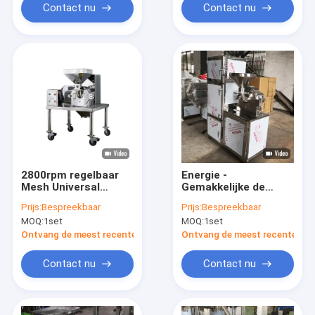
Contact nu
Contact nu
2800rpm regelbaar
Energie -
Mesh Universal
Gemakkelijke de
Crusher Wheat
besparing stelt
Prijs:
Bespreekbaar
Prijs:
Bespreekbaar
Pulverizer 300-
Universele
MOQ:
1set
MOQ:
1set
1500kg/H
Maalmachine met
Regelbaar Netwerk in
Ontvang de meest recente Prijs
Ontvang de meest recente Prij
werking
Contact nu
Contact nu