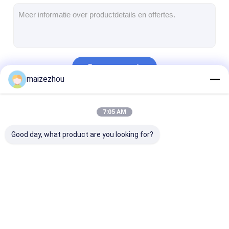
Hete Lucht Oven Dryer
Horizontale Lintmixer
Universele Maalmachine
Doorgaan
Superfine Malende Machine
maizezhou
v de mixer van het typepoeder
Onze Categorieën
7:05 AM
IBC-Bakmixer
Good day, what product are you looking for?
Industriële Drogende Machine
Plotselinge Drogermachine
Peddeldroger
Droger van de hoge
Vloeibaar gemaakt
Microgolf
Vacuüm Drogende Machine
snelheids de
trillen - beddroger
Vacuümdroge
Centrifugaalnevel