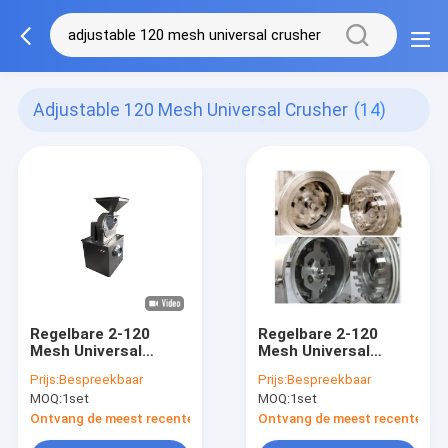
Adjustable 120 Mesh Universal Crusher
(14)
Regelbare 2-120
Regelbare 2-120
Mesh Universal
Mesh Universal
Crusher High
Crusher
Prijs:
Bespreekbaar
Prijs:
Bespreekbaar
Efficiency
MOQ:
1set
MOQ:
1set
Kruidpulverizer
Machine
Ontvang de meest recente Prijs
Ontvang de meest recente Prij