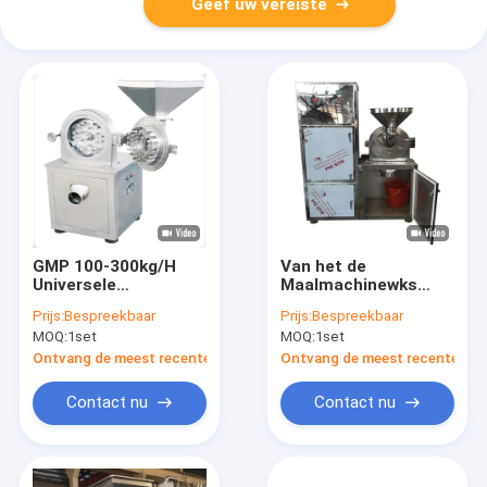
Geef uw vereiste
GMP 100-300kg/H
Van het de
Universele
Maalmachinewks
Maalmachineenergie
Professionele Kruid
Prijs:
Bespreekbaar
Prijs:
Bespreekbaar
- besparing
van Ce 200-1000kg/H
MOQ:
1set
MOQ:
1set
Regelbaar Mesh Food
de Universele Molen
Pulverizer
Electric
Ontvang de meest recente Prijs
Ontvang de meest recente Prij
Contact nu
Contact nu