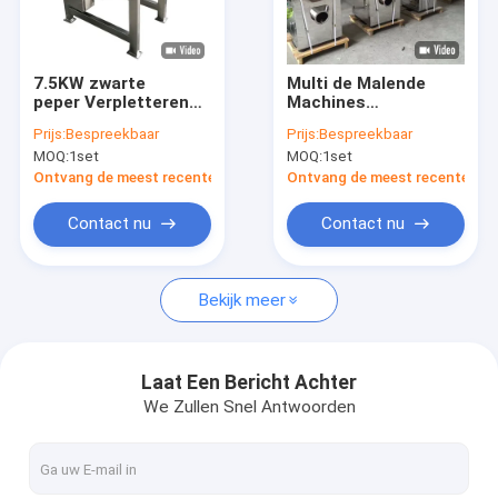
Fabrieksreis
Kwaliteitscontrole
7.5KW zwarte
Multi de Malende
peper Verpletterend
Machines
Contacteer ons
en Malend Materiaal
Professionele Molen
Prijs:
Bespreekbaar
Prijs:
Bespreekbaar
met Regelbaar
Masala Machine van
MOQ:
1set
MOQ:
1set
Netwerk
het Doelkruid
nieuws
Ontvang de meest recente Prijs
Ontvang de meest recente Prij
Alle Gevallen
Contact nu
Contact nu
Bekijk meer
Droger van de hoge snelheids de Centrifugaalnevel
Vloeibaar gemaakt trillen - beddroger
Laat Een Bericht Achter
We Zullen Snel Antwoorden
Microgolf Vacuümdroger
De Droger van de druknevel