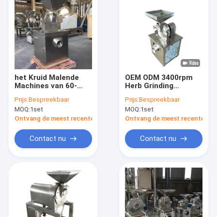
het Kruid Malende
OEM ODM 3400rpm
Machines van 60-
Herb Grinding
150kg/H Profesional
Machine Low Noise
Prijs:
Bespreekbaar
Prijs:
Bespreekbaar
de Machine van de
MOQ:
1set
MOQ:
1set
Voedselmaalmachine
Ontvang de meest recente Prijs
Ontvang de meest recente Prij
Contact nu
Contact nu
Thuis
Producten
Over ons