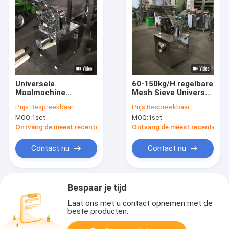
Universele
60-150kg/H regelbare
Maalmachine
Mesh Sieve Universal
1000*900*1680mm
Crusher Profesional-
Prijs:
Bespreekbaar
Prijs:
Bespreekbaar
van het hoog
Kruid Malende
MOQ:
1set
MOQ:
1set
rendement15kw
Machines
Roestvrije staal
Ontvang de meest recente Prijs
Ontvang de meest recente Prij
Contact nu
Contact nu
Bespaar je tijd
Laat ons met u contact opnemen met de
beste producten.