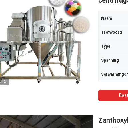
centrifu
Naam
Trefwoord
Type
Spanning
Verwarmings
DEO
Best
Zanthoxy