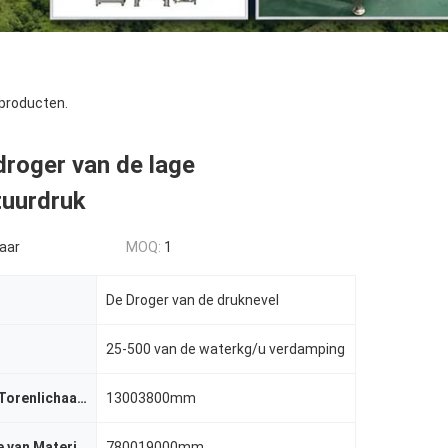
producten.
roger van de lage
uurdruk
aar
MOQ:
1
De Droger van de druknevel
25-500 van de waterkg/u verdamping
Diameter van Torenlichaam
13003800mm
Totale Hoogte van Materiaal
780019000mm