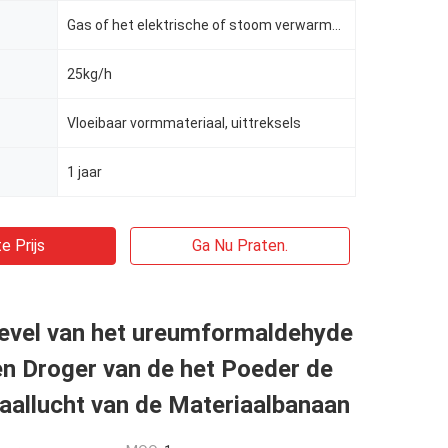
Gas of het elektrische of stoom verwarmen
25kg/h
Vloeibaar vormmateriaal, uittreksels
1 jaar
e Prijs
Ga Nu Praten.
evel van het ureumformaldehyde
n Droger van de het Poeder de
aallucht van de Materiaalbanaan