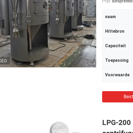
Prijs:
Bespreekb
naam
Hittebron
Capaciteit
Toepassing
DEO
Voorwaarde
Best
LPG-200 H