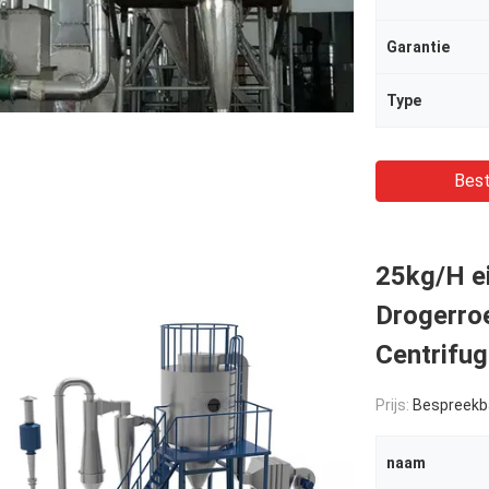
Garantie
Type
Best
25kg/H ei
Drogerroe
Centrifug
Prijs:
Bespreekb
naam