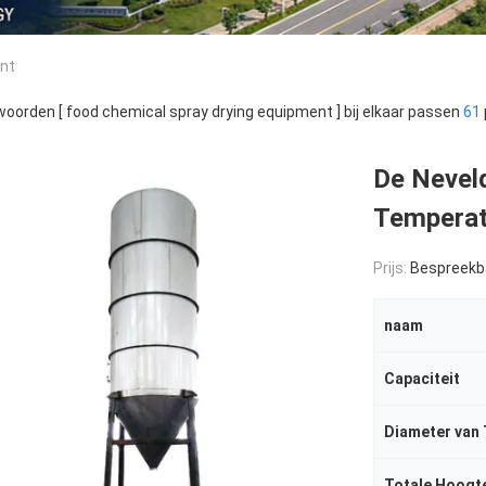
ent
oorden [ food chemical spray drying equipment ] bij elkaar passen
61
De Neveld
Temperat
Prijs:
Bespreekb
naam
Capaciteit