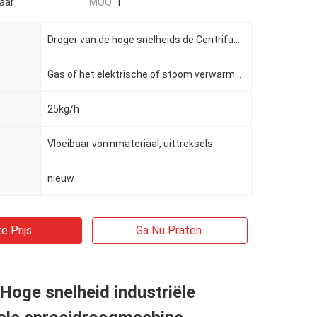
aar
MOQ:
1
Droger van de hoge snelheids de Centrifugaalnevel
Gas of het elektrische of stoom verwarmen
25kg/h
Vloeibaar vormmateriaal, uittreksels
nieuw
e Prijs
Ga Nu Praten.
oge snelheid industriële