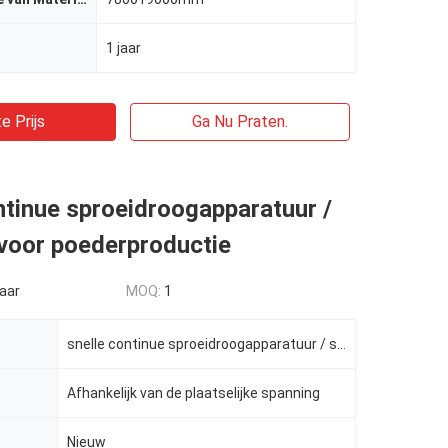
1 jaar
e Prijs
Ga Nu Praten.
ntinue sproeidroogapparatuur /
voor poederproductie
aar
MOQ:
1
snelle continue sproeidroogapparatuur / systeem voor poederproductie
Afhankelijk van de plaatselijke spanning
Nieuw