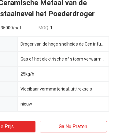
Ceramische Metaal van de
 staalnevel het Poederdroger
35000/set
MOQ:
1
Droger van de hoge snelheids de Centrifugaalnevel
Gas of het elektrische of stoom verwarmen
25kg/h
Vloeibaar vormmateriaal, uittreksels
nieuw
e Prijs
Ga Nu Praten.