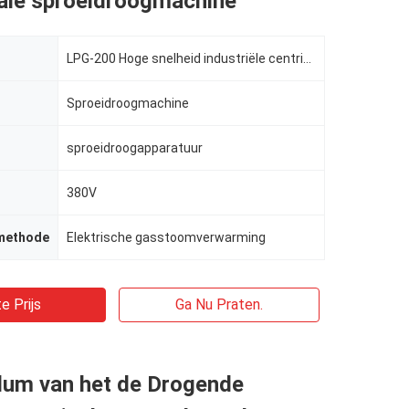
gale sproeidroogmachine
LPG-200 Hoge snelheid industriële centrifugale sproeidroogmachine
Sproeidroogmachine
sproeidroogapparatuur
380V
methode
Elektrische gasstoomverwarming
e Prijs
Ga Nu Praten.
lum van het de Drogende