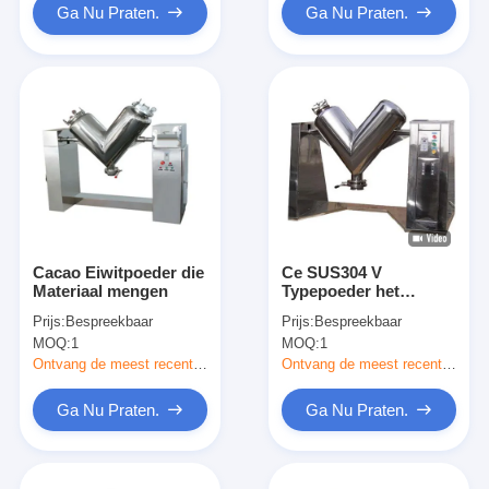
Ga Nu Praten.
Ga Nu Praten.
Cacao Eiwitpoeder die
Ce SUS304 V
Materiaal mengen
Typepoeder het
Mengen zich Mixer
Prijs:
Bespreekbaar
Prijs:
Bespreekbaar
van het Machine de
MOQ:
1
MOQ:
1
Spiegel Opgepoetste
Detergent Poeder
Ontvang de meest recente Prijs
Ontvang de meest recente Prijs
Ga Nu Praten.
Ga Nu Praten.