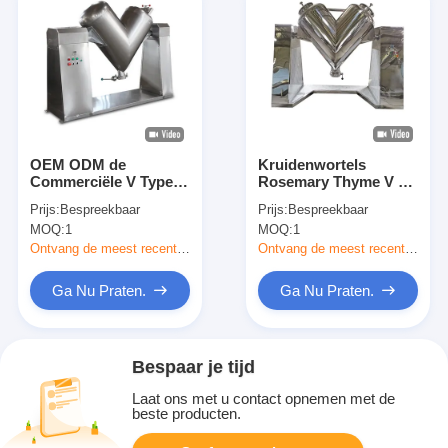
OEM ODM de
Kruidenwortels
Commerciële V Type
Rosemary Thyme V de
Mixer van het Mixer
Mixermixer van het
Prijs:
Bespreekbaar
Prijs:
Bespreekbaar
Farmaceutische
Typepoeder in
MOQ:
1
MOQ:
1
Poeder voor Garnalen
Farmaceutische
Industrie
Ontvang de meest recente Prijs
Ontvang de meest recente Prijs
Ga Nu Praten.
Ga Nu Praten.
Bespaar je tijd
Laat ons met u contact opnemen met de
beste producten.