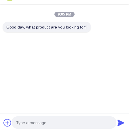
Onze Categorieën
9:05 PM
Good day, what product are you looking for?
Droger van de hoge
Vloeibaar gemaakt
Microgolf
snelheids de
trillen - beddroger
Vacuümdroger
Centrifugaalnevel
Thuis
Ongeveer
Contacteer
Desktop
ons
ons
Site
Sitemap
Privacybeleid
Kwaliteit
Droger van de hoge snelheids de Centrifugaalnevel
China
Fabriek.Copyright © 2026 CHANGZHOU XIAOLI DRYING
EQUIPMENT CO., LTD. All Rights Reserved.