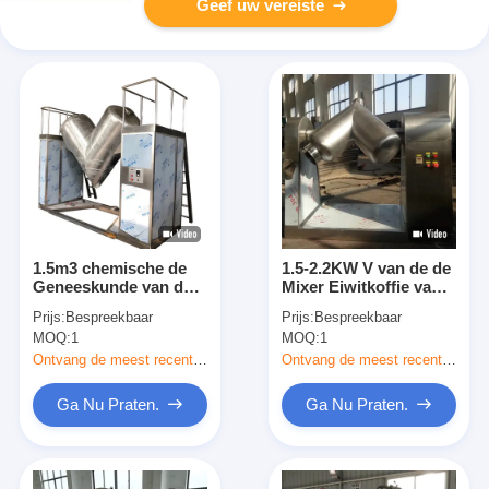
Geef uw vereiste
1.5m3 chemische de
1.5-2.2KW V van de de
Geneeskunde van de
Mixer Eiwitkoffie van
het Poedermixer 4-
het Typepoeder de
Prijs:
Bespreekbaar
Prijs:
Bespreekbaar
5.5KW van de
Melkpoeder het
MOQ:
1
MOQ:
1
Vitaminev-vorm het
Mengen zich Machine
Mengen zich Machine
Ontvang de meest recente Prijs
Ontvang de meest recente Prijs
Ga Nu Praten.
Ga Nu Praten.