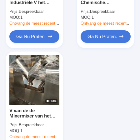
Industriële V het
Chemische
Hete Lucht Oven Dryer
Voedselrang van de
Farmaceutische het
Prijs:
Bespreekbaar
Prijs:
Bespreekbaar
Poedermixer Zoute het
Poedermixer van de
MOQ:
Horizontale Lintmixer
1
MOQ:
1
Mengen zich Machine
Typemixer
Ontvang de meest recente Prijs
Ontvang de meest recente Prijs
Universele Maalmachine
Ga Nu Praten.
Ga Nu Praten.
Superfine Malende Machine
v de mixer van het typepoeder
IBC-Bakmixer
Industriële Drogende Machine
Plotselinge Drogermachine
V van de de
Peddeldroger
Mixermixer van het
Type Droge Poeder
Prijs:
Bespreekbaar
van het
Vacuüm Drogende Machine
MOQ:
1
Voedselkruiden het
Mengen zich van de
Ontvang de meest recente Prijs