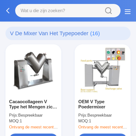
V De Mixer Van Het Typepoeder
(16)
Cacaocollageen V
OEM V Type
Type het Mengen zich
Poedermixer
Machine
Prijs:
Bespreekbaar
Prijs:
Bespreekbaar
MOQ:
1
MOQ:
1
Ontvang de meest recente Prijs
Ontvang de meest recente Prijs