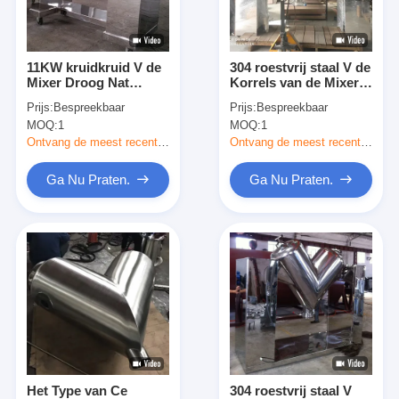
Fabrieksreis
Kwaliteitscontrole
11KW kruidkruid V de
304 roestvrij staal V de
Mixer Droog Nat
Korrels van de Mixer
Contacteer ons
Vloeibaar Poeder van
Aromatische Kruiden
Prijs:
Bespreekbaar
Prijs:
Bespreekbaar
het Typepoeder het
van het Mixer Droge
MOQ:
1
MOQ:
1
Mengen Materiaal
Poeder het Mengen
nieuws
zich Machine
Ontvang de meest recente Prijs
Ontvang de meest recente Prijs
Alle Gevallen
Ga Nu Praten.
Ga Nu Praten.
Droger van de hoge snelheids de Centrifugaalnevel
Vloeibaar gemaakt trillen - beddroger
Microgolf Vacuümdroger
De Droger van de druknevel
Het Type van Ce
304 roestvrij staal V