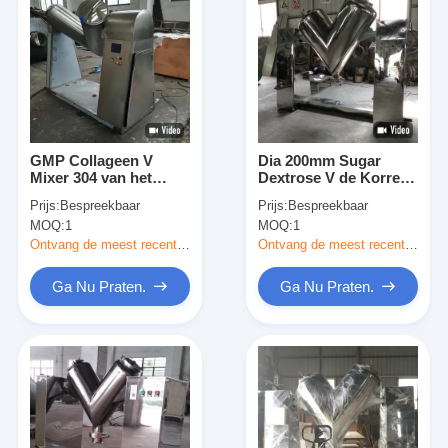
GMP Collageen V
Dia 200mm Sugar
Mixer 304 van het
Dextrose V de Korrel
Typepoeder Roestvrij
van de de Mixerbloem
Prijs:
Bespreekbaar
Prijs:
Bespreekbaar
staal het Mengen zich
van het Typepoeder
MOQ:
1
MOQ:
1
Machine
het Mengen zich
Machine
Ontvang de meest recente Prijs
Ontvang de meest recente Prijs
Ga Nu Praten.
Ga Nu Praten.
Thuis
Producten
Over ons