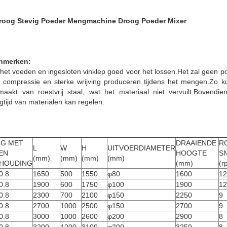
 Droog Stevig Poeder Mengmachine Droog Poeder Mixer
enmerken:
het voeden en ingesloten vinklep goed voor het lossen.Het zal geen p
compressie en sterke wrijving produceren tijdens het mengen.Zo kun
maakt van roestvrij staal, wat het materiaal niet vervuilt.Bovend
tijd van materialen kan regelen.
IG MET 
DRAAIENDE 
R
L
W
H
UITVOERDIAMETER
EN
HOOGTE
S
(mm)
(mm)
(mm)
(mm)
HOUDING
(mm)
(r
0.8
1650
500
1550
φ80
1600
12
0.8
1900
600
1750
φ100
1900
12
0.8
2300
700
2100
φ150
2250
9
0.8
2700
1000
2500
φ150
2700
9
0.8
3000
1000
2600
φ200
2900
8