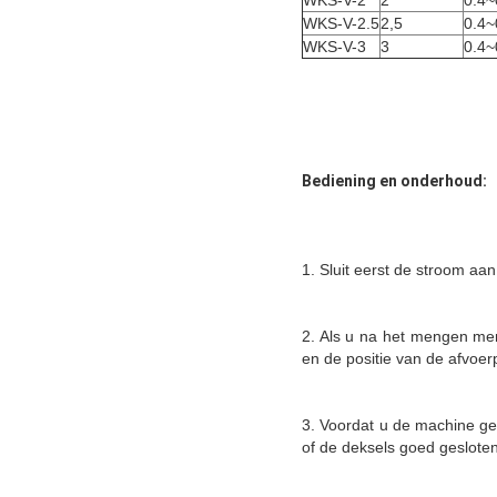
WKS-V-2
2
0.4~
WKS-V-2.5
2,5
0.4~
WKS-V-3
3
0.4~
Bediening en onderhoud:
1. Sluit eerst de stroom aa
2. Als u na het mengen merk
en de positie van de afvoe
3. Voordat u de machine geb
of de deksels goed gesloten 