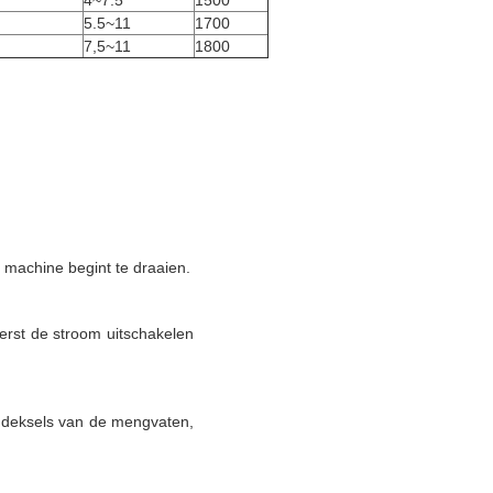
4~7.5
1500
5.5~11
1700
7,5~11
1800
e machine begint te draaien.
erst de stroom uitschakelen 
e deksels van de mengvaten, 