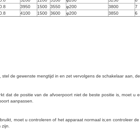
0.8
3200
1200
3100
φ200
3250
8
0.8
3950
1500
3550
φ200
3800
7
0.8
4100
1500
3600
φ200
3850
6
n, stel de gewenste mengtijd in en zet vervolgens de schakelaar aan, d
t dat de positie van de afvoerpoort niet de beste positie is, moet u e
rpoort aanpassen.
ruikt, moet u controleren of het apparaat normaal is;en controleer d
zijn.