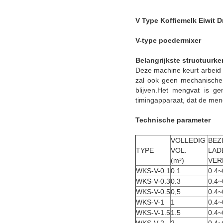
V Type Koffiemelk Eiwit
V-type poedermixer
Belangrijkste structuurk
Deze machine keurt arbeid 
zal ook geen mechanische 
blijven.Het mengvat is ge
timingapparaat, dat de meng
Technische parameter
VOLLEDIG 
BEZ
TYPE
VOL.
LAD
(m³)
VER
WKS-V-0.1
0.1
0.4~
WKS-V-0.3
0.3
0.4~
WKS-V-0.5
0,5
0.4~
WKS-V-1
1
0.4~
WKS-V-1.5
1.5
0.4~