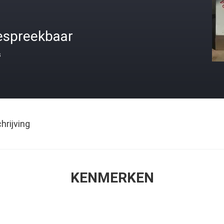
espreekbaar
s
rijving
KENMERKEN