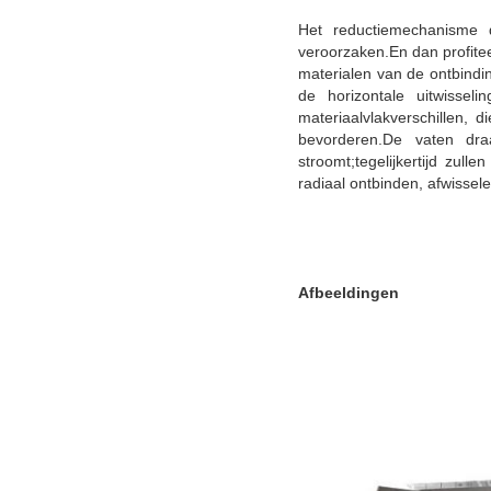
Het reductiemechanisme 
veroorzaken.En dan profite
materialen van de ontbindin
de horizontale uitwissel
materiaalvlakverschillen, 
bevorderen.De vaten dr
stroomt;tegelijkertijd zul
radiaal ontbinden, afwissel
Afbeeldingen