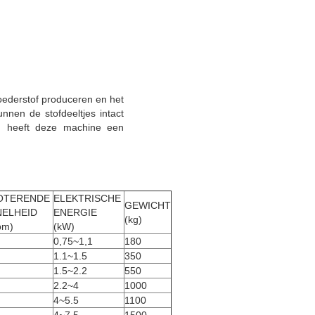
oederstof produceren en het
nen de stofdeeltjes intact
ien heeft deze machine een
OTERENDE 
ELEKTRISCHE 
GEWICHT
NELHEID
ENERGIE
(kg)
pm)
(kW)
0,75~1,1
180
1.1~1.5
350
1.5~2.2
550
2.2~4
1000
4~5.5
1100