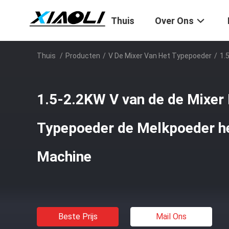
Thuis
Over Ons
Thuis
/
Producten
/
V De Mixer Van Het Typepoeder
/
1.
1.5-2.2KW V van de de Mixer E
Typepoeder de Melkpoeder h
Machine
Beste Prijs
Mail Ons