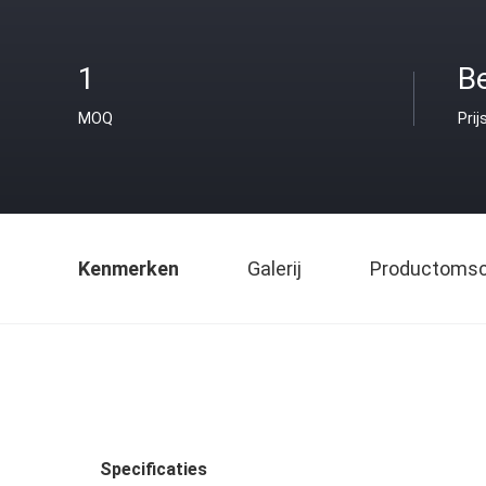
1
B
MOQ
Prij
Kenmerken
Galerij
Productomsch
Specificaties