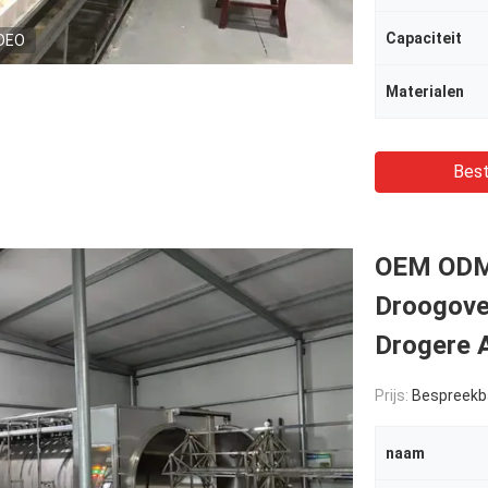
Capaciteit
DEO
Materialen
Best
OEM ODM I
Droogove
Drogere 
Prijs:
Bespreekb
naam