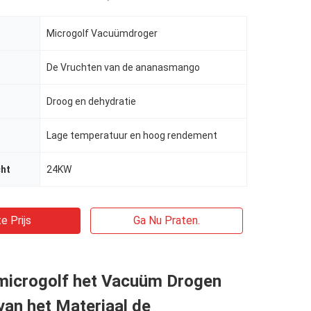
Microgolf Vacuümdroger
De Vruchten van de ananasmango
Droog en dehydratie
Lage temperatuur en hoog rendement
ht
24KW
e Prijs
Ga Nu Praten.
microgolf het Vacuüm Drogen
an het Materiaal de