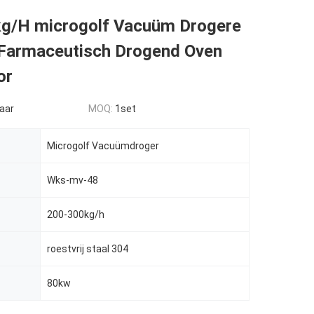
g/H microgolf Vacuüm Drogere
Farmaceutisch Drogend Oven
or
aar
MOQ:
1set
Microgolf Vacuümdroger
Wks-mv-48
200-300kg/h
roestvrij staal 304
80kw