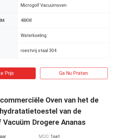
Microgolf Vacuümoven
ht
48KW
Waterkoeling
roestvrij staal 304
e Prijs
Ga Nu Praten.
commerciële Oven van het de
ydratatietoestel van de
f Vacuüm Drogere Ananas
aar
MOQ:
1set