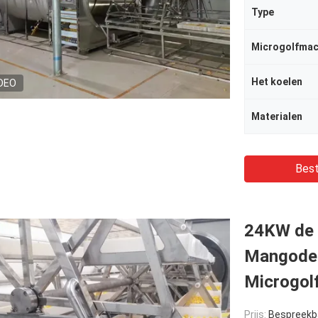
Type
Microgolfmac
Het koelen
DEO
Materialen
Best
24KW de 
Mangodeh
Microgol
Prijs:
Bespreekb