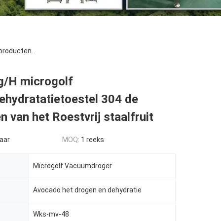
producten.
g/H microgolf
hydratatietoestel 304 de
 van het Roestvrij staalfruit
aar
MOQ:
1 reeks
Microgolf Vacuümdroger
Avocado het drogen en dehydratie
Wks-mv-48