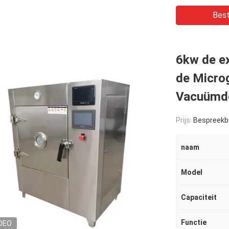
Best
6kw de e
de Micro
Vacuümde
Prijs:
Bespreekb
naam
Model
Capaciteit
Functie
DEO