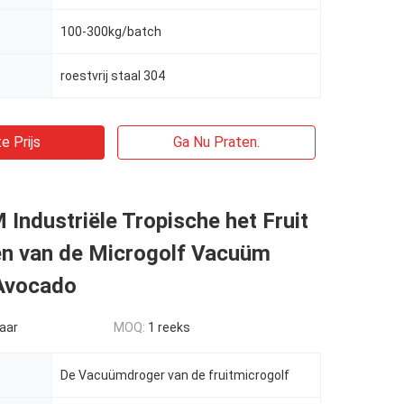
100-300kg/batch
roestvrij staal 304
e Prijs
Ga Nu Praten.
ndustriële Tropische het Fruit
n van de Microgolf Vacuüm
Avocado
aar
MOQ:
1 reeks
De Vacuümdroger van de fruitmicrogolf