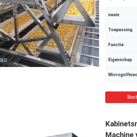
naam
Toepassing
Functie
Eigenschap
DEO
Microgolfmac
Best
Kabinets
Machine v