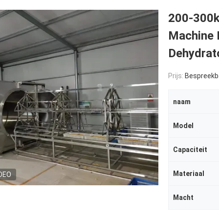
200-300k
Machine 
Dehydrat
Prijs:
Bespreekb
naam
Model
Capaciteit
Materiaal
DEO
Macht