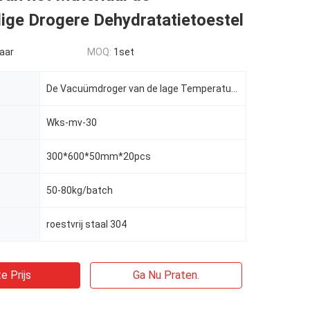
ige Drogere Dehydratatietoestel
aar
MOQ:
1set
De Vacuümdroger van de lage Temperatuurmicrogolf
Wks-mv-30
300*600*50mm*20pcs
50-80kg/batch
roestvrij staal 304
e Prijs
Ga Nu Praten.