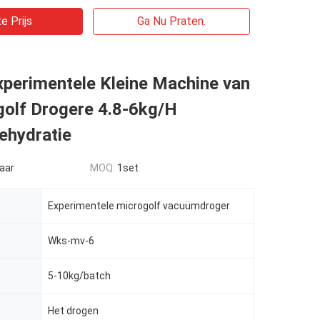
e Prijs
Ga Nu Praten.
xperimentele Kleine Machine van
golf Drogere 4.8-6kg/H
hydratie
aar
MOQ:
1set
Experimentele microgolf vacuümdroger
Wks-mv-6
5-10kg/batch
Het drogen