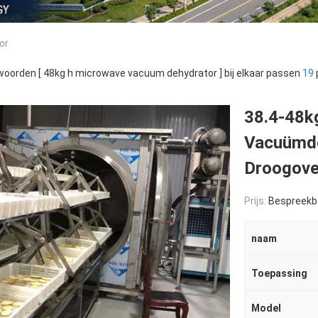
or
oorden [ 48kg h microwave vacuum dehydrator ] bij elkaar passen
19
38.4-48k
Vacuümde
Droogoven
Prijs:
Bespreekb
naam
Toepassing
Model