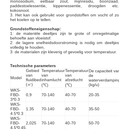
monosodium, eetbaar zout, mijnresidu, boonzaad,
Fabrieksreis
paddestoelessentie, kippenessentie, droogden etc.
kokosnoot.
3. Het kan ook gebruikt voor grondstoffen om vocht of zo
Kwaliteitscontrole
het koelen op te tellen.
Grondstoffeneigenschap:
Contacteer ons
1: de materiële deeltjes zijn te grote of onregelmatige
behoefte aan vloeistof.
2: de lagere snelheidsdoorstroming is nodig om deeltjes
nieuws
volledig te houden,
3: de materialen zijn kleverig of gevoelig voor temperatuur.
Alle Gevallen
Technische parameters
Gebied
Temperatuur
Temperatuur
De capaciteit van
van
van
van
de
Mot
Model
fluidibed
inhamlucht
afzetlucht
waterverdamping
(kW
Droger van de hoge snelheids de Centrifugaalnevel
(㎡)
(kg/u)
(℃)
(℃)
WKS-
Vloeibaar gemaakt trillen - beddroger
FBD-
0,9
70-140
40-70
20-35
0.8*
3*0.3
WKS-
Microgolf Vacuümdroger
FBD-
1.35
70-140
40-70
35-50
0.8*
4.5*0.3
WKS-
De Droger van de druknevel
FBD-
2,025
70-140
40-70
50-70
1.1*
4.5*0.45