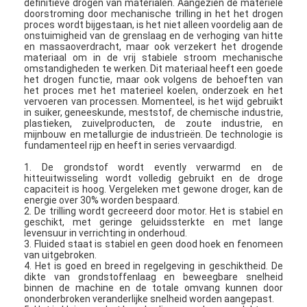
definitieve drogen
van materialen.
Aangezien de materiële
doorstroming door mechanische trilling in het het drogen
proces wordt bijgestaan, is het niet alleen voordelig aan de
onstuimigheid van de grenslaag en de verhoging van hitte
en massaoverdracht, maar ook verzekert het drogende
materiaal om in de vrij stabiele stroom mechanische
omstandigheden te werken. Dit materiaal heeft een goede
het drogen functie, maar ook volgens de behoeften van
het proces met het materieel koelen, onderzoek en het
vervoeren van processen. Momenteel, is het wijd gebruikt
in suiker, geneeskunde, meststof, de chemische industrie,
plastieken, zuivelproducten, de zoute industrie, en
mijnbouw en metallurgie de industrieën. De technologie is
fundamenteel rijp en heeft in series vervaardigd.
1.
De grondstof wordt evently verwarmd en de
hitteuitwisseling wordt volledig gebruikt en de droge
capaciteit is hoog. Vergeleken met gewone droger, kan de
energie over 30% worden bespaard.
2. De trilling wordt gecreeerd door motor. Het is stabiel en
geschikt, met geringe geluidssterkte en met lange
levensuur in verrichting in onderhoud.
3. Fluided staat is stabiel en geen dood hoek en fenomeen
van uitgebroken.
4. Het is goed en breed in regelgeving in geschiktheid. De
dikte van grondstoffenlaag en beweegbare snelheid
binnen de machine en de totale omvang kunnen door
ononderbroken veranderlijke snelheid worden aangepast.