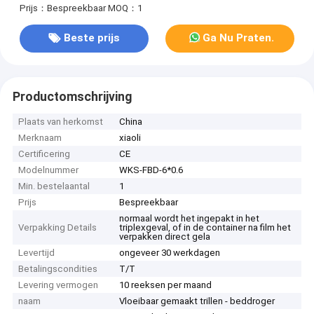
Prijs：Bespreekbaar
MOQ：1
Beste prijs
Ga Nu Praten.
Productomschrijving
Plaats van herkomst
China
Merknaam
xiaoli
Certificering
CE
Modelnummer
WKS-FBD-6*0.6
Min. bestelaantal
1
Prijs
Bespreekbaar
normaal wordt het ingepakt in het
Verpakking Details
triplexgeval, of in de container na film het
verpakken direct gela
Levertijd
ongeveer 30 werkdagen
Betalingscondities
T/T
Levering vermogen
10 reeksen per maand
naam
Vloeibaar gemaakt trillen - beddroger