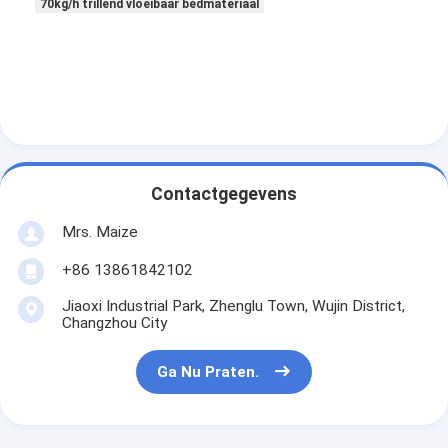
70kg/h trillend vloeibaar bedmateriaal
Contactgegevens
Mrs. Maize
+86 13861842102
Jiaoxi Industrial Park, Zhenglu Town, Wujin District,
Changzhou City
Ga Nu Praten.