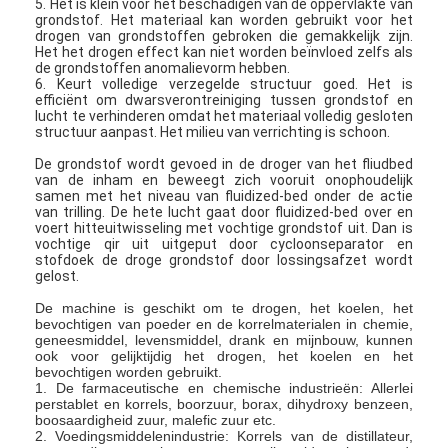
5. Het is klein voor het beschadigen van de oppervlakte van
grondstof. Het materiaal kan worden gebruikt voor het
drogen van grondstoffen gebroken die gemakkelijk zijn.
Het het drogen effect kan niet worden beïnvloed zelfs als
de grondstoffen anomalievorm hebben.
6. Keurt volledige verzegelde structuur goed. Het is
efficiënt om dwarsverontreiniging tussen grondstof en
lucht te verhinderen omdat het materiaal volledig gesloten
structuur aanpast. Het milieu van verrichting is schoon.
De grondstof wordt gevoed in de droger van het fliudbed
van de inham en beweegt zich vooruit onophoudelijk
samen met het niveau van fluidized-bed onder de actie
van trilling. De hete lucht gaat door fluidized-bed over en
voert hitteuitwisseling met vochtige grondstof uit. Dan is
vochtige qir uit uitgeput door cycloonseparator en
stofdoek de droge grondstof door lossingsafzet wordt
gelost.
De machine is geschikt om te drogen, het koelen, het
bevochtigen van poeder en de korrelmaterialen in chemie,
Thuis
geneesmiddel, levensmiddel, drank en mijnbouw, kunnen
ook voor gelijktijdig het drogen, het koelen en het
bevochtigen worden gebruikt.
Producten
1. De farmaceutische en chemische industrieën: Allerlei
perstablet en korrels, boorzuur, borax, dihydroxy benzeen,
boosaardigheid zuur, malefic zuur etc.
Over ons
2. Voedingsmiddelenindustrie: Korrels van de distillateur,