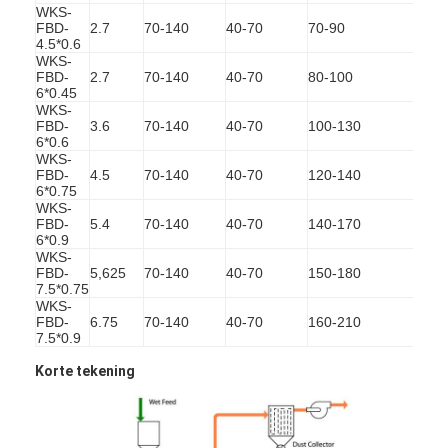
Hete Lucht Oven Dryer
WKS-
FBD-
2.7
70-140
40-70
70-90
1.1*
4.5*0.6
Horizontale Lintmixer
WKS-
FBD-
2.7
70-140
40-70
80-100
1.5*
6*0.45
Universele Maalmachine
WKS-
FBD-
3.6
70-140
40-70
100-130
1.5*
6*0.6
Superfine Malende Machine
WKS-
FBD-
4.5
70-140
40-70
120-140
2.2*
v de mixer van het typepoeder
6*0.75
WKS-
FBD-
5.4
70-140
40-70
140-170
2.2*
IBC-Bakmixer
6*0.9
WKS-
FBD-
5,625
70-140
40-70
150-180
2.2*
Industriële Drogende Machine
7.5*0.75
WKS-
Plotselinge Drogermachine
FBD-
6.75
70-140
40-70
160-210
3.0*
7.5*0.9
Peddeldroger
Korte tekening
Vacuüm Drogende Machine