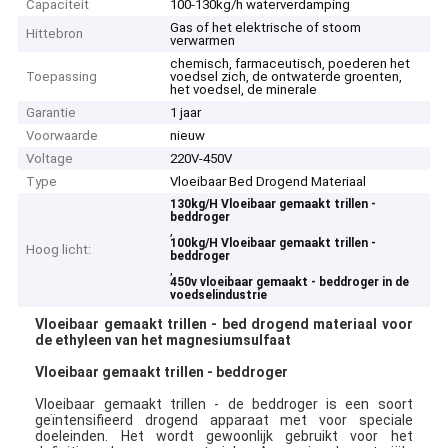
Capaciteit
100-130kg/h waterverdamping
Gas of het elektrische of stoom
Hittebron
verwarmen
chemisch, farmaceutisch, poederen het
Toepassing
voedsel zich, de ontwaterde groenten,
het voedsel, de minerale
Garantie
1 jaar
Voorwaarde
nieuw
Voltage
220V-450V
Type
Vloeibaar Bed Drogend Materiaal
130kg/H Vloeibaar gemaakt trillen -
beddroger
,
100kg/H Vloeibaar gemaakt trillen -
Hoog licht:
beddroger
,
450v vloeibaar gemaakt - beddroger in de
voedselindustrie
Vloeibaar gemaakt trillen - bed drogend materiaal voor
de ethyleen van het magnesiumsulfaat
Vloeibaar gemaakt trillen - beddroger
Vloeibaar gemaakt trillen - de beddroger is een soort
geïntensifieerd drogend apparaat met voor speciale
doeleinden. Het wordt gewoonlijk gebruikt voor het