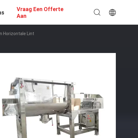
Vraag Een Offerte
ns
Aan
Horizontale Lint