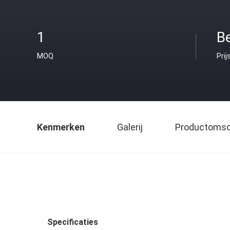
1
B
MOQ
Prij
Kenmerken
Galerij
Productomsch
Specificaties