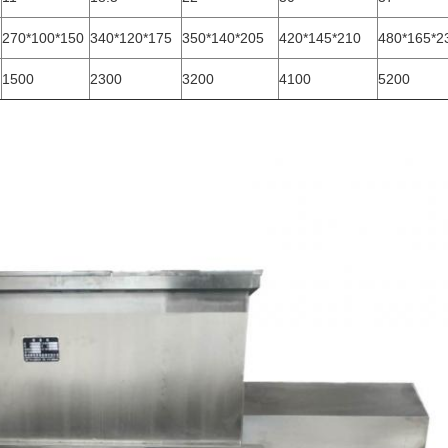
270*100*150
340*120*175
350*140*205
420*145*210
480*165*2
1500
2300
3200
4100
5200