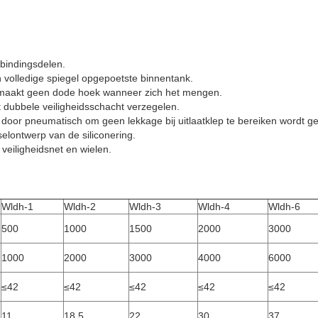
erbindingsdelen.
 en volledige spiegel opgepoetste binnentank.
p maakt geen dode hoek wanneer zich het mengen.
et dubbele veiligheidsschacht verzegelen.
p door pneumatisch om geen lekkage bij uitlaatklep te bereiken wordt g
elontwerp van de siliconering.
 veiligheidsnet en wielen.
Wldh-1
Wldh-2
Wldh-3
Wldh-4
Wldh-6
500
1000
1500
2000
3000
1000
2000
3000
4000
6000
≤42
≤42
≤42
≤42
≤42
11
18.5
22
30
37