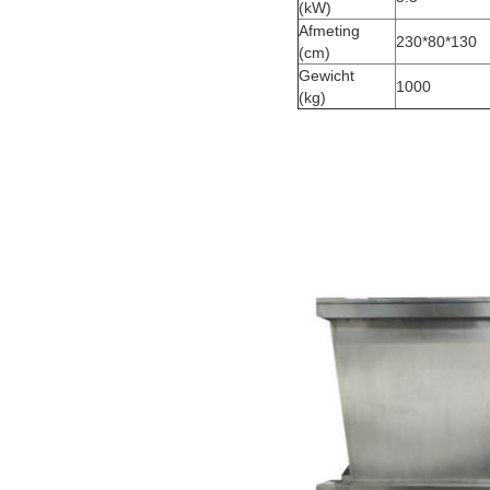
(kW)
Afmeting
230*80*130
(cm)
Gewicht
1000
(kg)