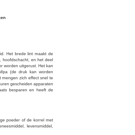
gen
d. Het brede lint maakt de
r, hoofdschacht, en het deel
er worden uitgerust. Het kan
1 Mpa (de druk kan worden
 mengen zich effect snel te
keuren gescheiden apparaten
laats besparen en heeft de
ige poeder of de korrel met
eneesmiddel, levensmiddel,