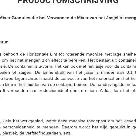
PRODUCTOMSCHRIJVING
ixer Granules die het Verwarmen de Mixer van het Jasjelint men
tuur
behoort de Horizontale Lint tot roterende machine met lage snelhei
 om het het mengen zich effect te bereiken. Het bestaat uit containe
sie. De container is u-vorm. Het kan ook met het jasje voor de contain
koelen of zuigen. De binnendruk van het jasje is minder dan 0,
de twee lagenschroef maakt de convectie van het materiaal om het het
ssen klep in het midden van de containerbodem. De aandrijvingsdelen 
rdt verbonden aan reductiemiddel door de riem. Aldus, kan het p
.
r, klein het werkgebied, wordt deze machine toegepast om het klever
ele verscheidenheid te mengen. Daarom wordt het wijd gebruikt in g
 plastiek, de verfstofindustrieën, enz.