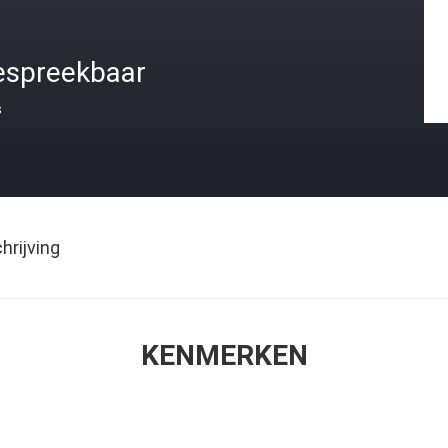
espreekbaar
s
rijving
KENMERKEN