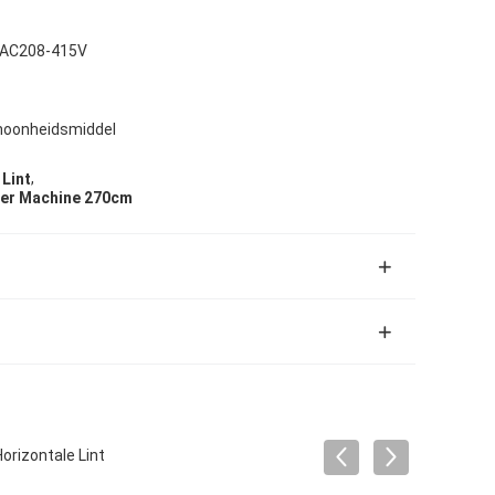
 P AC208-415V
choonheidsmiddel
,
Lint
xer Machine 270cm
rizontale Lint