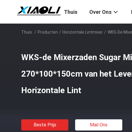
Thuis
Over Ons
Thuis
/
Producten
/
Horizontale Lintmixer
/
WKS-De Mixe
WKS-de Mixerzaden Sugar Mi
270*100*150cm van het Lev
Horizontale Lint
Beste Prijs
Mail Ons