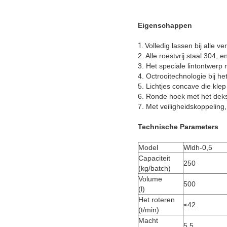
Eigenschappen
1.
Volledig lassen bij alle v
2. Alle roestvrij staal 304,
3. Het speciale lintontwer
4. Octrooitechnologie bij h
5. Lichtjes concave die kle
6. Ronde hoek met het deks
7. Met veiligheidskoppeling,
Technische Parameters
Model
Wldh-0,5
Capaciteit
250
(kg/batch)
Volume
500
(l)
Het roteren
≤42
(t/min)
Macht
5.5