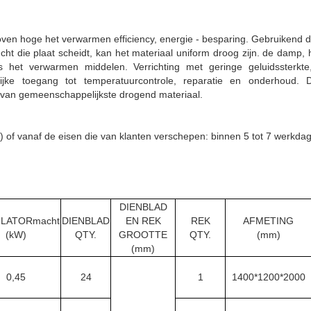
n oven hoge het verwarmen efficiency, energie - besparing. Gebruiken
ucht die plaat scheidt, kan het materiaal uniform droog zijn. de damp, 
 het verwarmen middelen. Verrichting met geringe geluidssterkte
jke toegang tot temperatuurcontrole, reparatie en onderhoud. Di
 van gemeenschappelijkste drogend materiaal.
g) of vanaf de eisen die van klanten verschepen: binnen 5 tot 7 werkd
DIENBLAD
ILATORmacht
DIENBLAD
EN REK
REK
AFMETING
(kW)
QTY.
GROOTTE
QTY.
(mm)
(mm)
0,45
24
1
1400*1200*2000