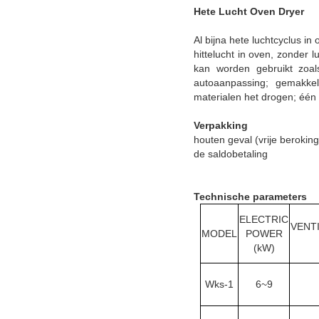
Hete Lucht Oven Dryer
Al bijna hete luchtcyclus i
hittelucht in oven, zonder l
kan worden gebruikt zoals
autoaanpassing; gemakkeli
materialen het drogen; één
Verpakking
houten geval (vrije berokin
de saldobetaling
Technische parameters
ELECTRIC
VENT
MODEL
POWER
(kW)
Wks-1
6~9