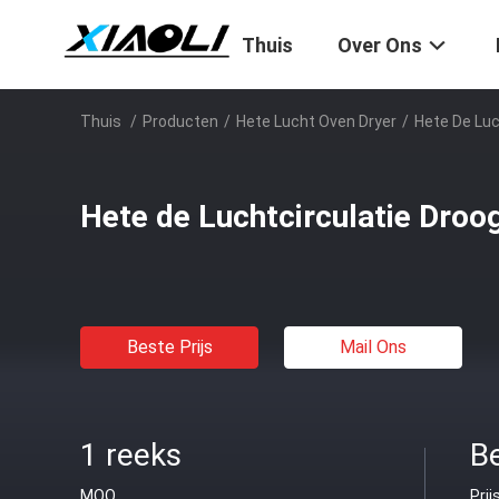
Thuis
Over Ons
Thuis
/
Producten
/
Hete Lucht Oven Dryer
/
Hete De Luc
Hete de Luchtcirculatie Droo
Beste Prijs
Mail Ons
1 reeks
B
MOQ
Prij