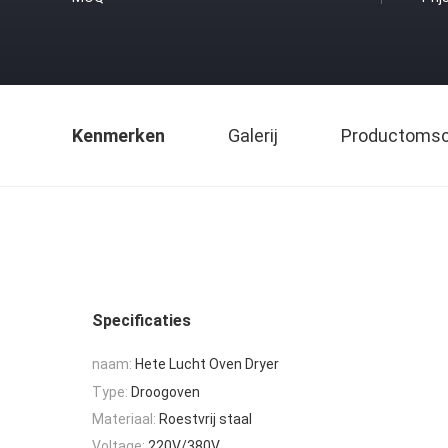
Kenmerken
Galerij
Productomsch
Specificaties
naam:
Hete Lucht Oven Dryer
Type:
Droogoven
Materiaal:
Roestvrij staal
Voltage:
220V/380V