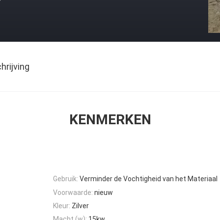
rijving
KENMERKEN
Gebruik:
Verminder de Vochtigheid van het Materiaal
Voorwaarde:
nieuw
Kleur:
Zilver
Macht (w):
15kw