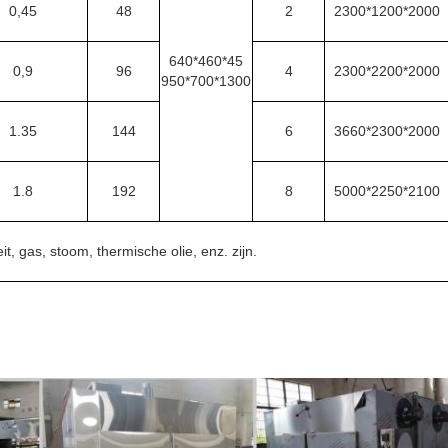
0,45
48
2
2300*1200*2000
640*460*45
0,9
96
4
2300*2200*2000
950*700*1300
1.35
144
6
3660*2300*2000
1.8
192
8
5000*2250*2100
eit, gas, stoom, thermische olie, enz. zijn.