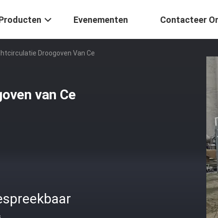
Producten
Evenementen
Contacteer O
htcirculatie Droogoven Van Ce
goven van Ce
espreekbaar
s