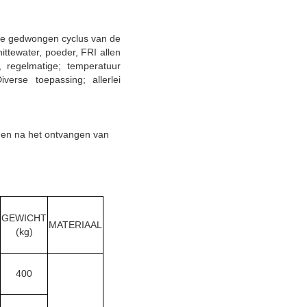
d de gedwongen cyclus van de
hittewater, poeder, FRI allen
, regelmatige; temperatuur
verse toepassing; allerlei
agen na het ontvangen van
GEWICHT
MATERIAAL
(kg)
400