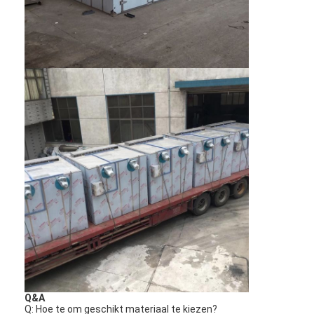
Hete Lucht Oven Dryer
Horizontale Lintmixer
Universele Maalmachine
Superfine Malende Machine
v de mixer van het typepoeder
IBC-Bakmixer
Industriële Drogende Machine
Plotselinge Drogermachine
Peddeldroger
Vacuüm Drogende Machine
Q&A
Q: Hoe te om geschikt materiaal te kiezen?