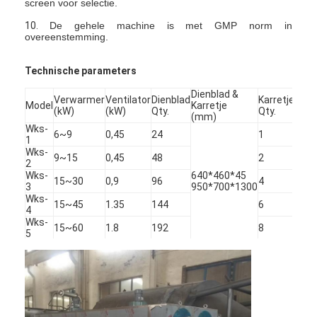
screen voor selectie.
10.
De gehele machine is met GMP norm in
overeenstemming.
Technische parameters
Dienblad &
Verwarmer
Ventilator
Dienblad
Karretje
Afm
Model
Karretje
(kW)
(kW)
Qty.
Qty.
(mm
(mm)
Wks-
6~9
0,45
24
1
140
1
Wks-
9~15
0,45
48
2
230
2
Wks-
640*460*45
15~30
0,9
96
4
230
3
950*700*1300
Wks-
15~45
1.35
144
6
366
4
Wks-
15~60
1.8
192
8
500
5
Thuis
Producten
Over ons