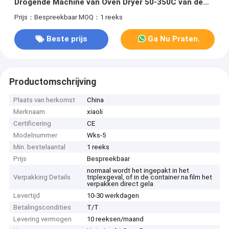
Drogende Machine van Oven Dryer 50-350C van de
Kurkuma Hete Lucht
Prijs：Bespreekbaar
MOQ：1 reeks
Beste prijs
Ga Nu Praten.
Productomschrijving
Plaats van herkomst
China
Merknaam
xiaoli
Certificering
CE
Modelnummer
Wks-5
Min. bestelaantal
1 reeks
Prijs
Bespreekbaar
normaal wordt het ingepakt in het
Verpakking Details
triplexgeval, of in de container na film het
verpakken direct gela
Levertijd
10-30 werkdagen
Betalingscondities
T/T
Levering vermogen
10 reeksen/maand