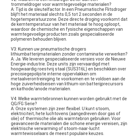
Hete Lucht Oven Dryer
trommeldroger voor warmtegevoelige materialen?
A: Tijd is de sleutelfactor. In een Pneumatische Flitsdroger
blijft het materiaal slechts 0,5 tot 2 seconden in de
Horizontale Lintmixer
hogetemperatuurzone. Deze directe droging voorkomt dat
de kerntemperatuur van het materiaal te hoog oploopt,
waardoor de chemische en fysische eigenschappen van
Universele Maalmachine
warmtegevoelige producten zoals gespecialiseerde
polymeren behouden blijven.
Superfine Malende Machine
V3: Kunnen uw pneumatische drogers
lithiumbatterijmaterialen zonder contaminatie verwerken?
v de mixer van het typepoeder
A: Ja. We leveren gespecialiseerde versies voor de Nieuwe
Energie-industrie. Deze units zijn vervaardigd met
hoogwaardig roestvrij staal (SUS316L) en beschikken over
IBC-Bakmixer
precisiegepolijste interne oppervlakken om
metaalverontreiniging te voorkomen en te voldoen aan de
hoge zuiverheidseisen van lithium-ion batterijprecursors
Industriële Drogende Machine
en kathode/anode materialen.
V4: Welke warmtebronnen kunnen worden gebruikt met de
Plotselinge Drogermachine
QG/FG Serie?
A: Onze systemen zijn zeer flexibel. U kunt stoom,
Peddeldroger
elektriciteit, hete luchtovens (aangedreven door gas of
olie) of thermische olie als warmtebron gebruiken. Voor
geavanceerde materialen die schone energie vereisen, zijn
Vacuüm Drogende Machine
elektrische verwarming of stoom-naar-lucht
warmtewisselaars de meest populaire keuzes.