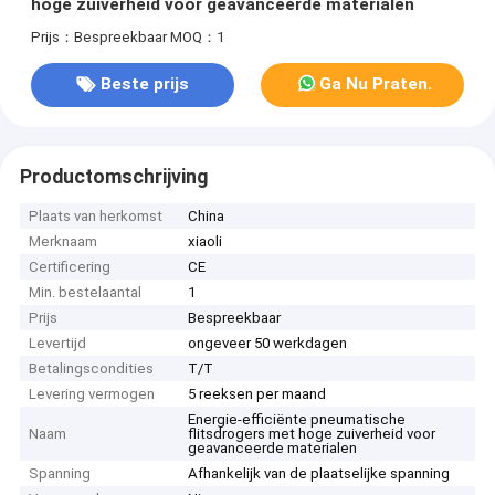
hoge zuiverheid voor geavanceerde materialen
Prijs：Bespreekbaar
MOQ：1
Beste prijs
Ga Nu Praten.
Productomschrijving
Plaats van herkomst
China
Merknaam
xiaoli
Certificering
CE
Min. bestelaantal
1
Prijs
Bespreekbaar
Levertijd
ongeveer 50 werkdagen
Betalingscondities
T/T
Levering vermogen
5 reeksen per maand
Energie-efficiënte pneumatische
Naam
flitsdrogers met hoge zuiverheid voor
geavanceerde materialen
Spanning
Afhankelijk van de plaatselijke spanning