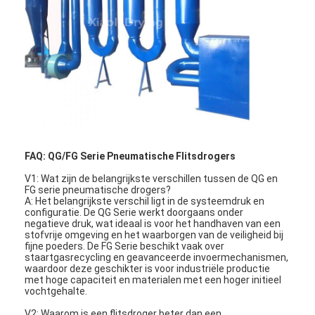
Fabrieksreis
Kwaliteitscontrole
Contacteer ons
nieuws
Alle Gevallen
FAQ: QG/FG Serie Pneumatische Flitsdrogers
V1: Wat zijn de belangrijkste verschillen tussen de QG en
FG serie pneumatische drogers?
Droger van de hoge snelheids de Centrifugaalnevel
A: Het belangrijkste verschil ligt in de systeemdruk en
configuratie. De QG Serie werkt doorgaans onder
negatieve druk, wat ideaal is voor het handhaven van een
Vloeibaar gemaakt trillen - beddroger
stofvrije omgeving en het waarborgen van de veiligheid bij
fijne poeders. De FG Serie beschikt vaak over
staartgasrecycling en geavanceerde invoermechanismen,
Microgolf Vacuümdroger
waardoor deze geschikter is voor industriële productie
met hoge capaciteit en materialen met een hoger initieel
vochtgehalte.
De Droger van de druknevel
V2: Waarom is een flitsdroger beter dan een