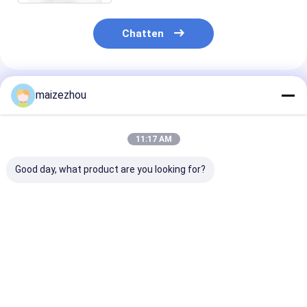
Chatten
Geadviseerde Producten
maizezhou
11:17 AM
Good day, what product are you looking for?
XSG-serie Roterende
Roestvrij staal
XSG-serie rot
flitsdroger Machine
SUS304 / 316L snelle
flitsdrogerma
Hoog rendement
flitsdroger roterend
voor filterkoek
Verticaal fluïdiseren
voor chemische
pasta&#39;s e
droogapparatuur
verwerking
slurries
Beste prijs
Beste prijs
Beste pri