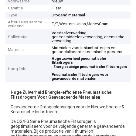
Voorwaarde
Nieuw
Garantie
1 jaar
Type
Drogend materiaal
After-sales service
T/T,Western Union,MoneyGram
verleend
Voedselverwerking,
Sollicitatie
geneesmiddelenverwerking, chemische
verwerking
Materialen voor lithiumbatterijen en
Materiaal
gespecialiseerde keramische poeders
Hoge zuiverheid pneumatische
flitsdrogers
,
Energiezuinige pneumatische flitsdrogers
Hoog licht:
,
Pneumatische flitsdrogers voor
geavanceerde materialen
Hoge Zuiverheid Energie-efficiënte Pneumatische
Flitsdrogers Voor Geavanceerde Materialen
Geavanceerde Droogoplossingen voor de Nieuwe Energie &
Keramische Industrieën
De QG/FG Serie Pneumatische Flitsdroger is
geoptimaliseerd voor de volgende generatie geavanceerde
materialen. Bij de productie van lithium-ion
batterijcomponenten en gespecialiseerde keramische