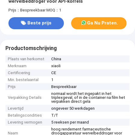
wervelbeddroger voor API-korrels
Prijs：Bespreekbaar
MOQ：1
Beste prijs
Ga Nu Praten.
Productomschrijving
Plaats van herkomst
China
Merknaam
xiaoli
Certificering
CE
Min. bestelaantal
1
Prijs
Bespreekbaar
normaal wordt het ingepakt in het
Verpakking Details
triplexgeval, of in de container na film het
verpakken direct gela
Levertijd
ongeveer 50 werkdagen
Betalingscondities
T/T
Levering vermogen
5 reeksen per maand
hoog rendement farmaceutische
Naam
droogapparatuur wervelbeddroger voor