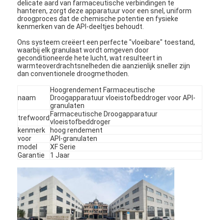
delicate aard van farmaceutische verbindingen te
hanteren, zorgt deze apparatuur voor een snel, uniform
droogproces dat de chemische potentie en fysieke
kenmerken van de API-deeltjes behoudt.
Ons systeem creëert een perfecte "vloeibare" toestand,
waarbij elk granulaat wordt omgeven door
geconditioneerde hete lucht, wat resulteert in
warmteoverdrachtsnelheden die aanzienlijk sneller zijn
dan conventionele droogmethoden.
Hoogrendement Farmaceutische
naam
Droogapparatuur vloeistofbeddroger voor API-
granulaten
Farmaceutische Droogapparatuur
trefwoord
vloeistofbeddroger
kenmerk
hoog rendement
voor
API-granulaten
model
XF Serie
Garantie
1 Jaar