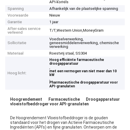
API-korrels
Spanning
Afhankelijk van de plaatselijke spanning
Voorwaarde
Nieuw
Garantie
1 jaar
After-sales service
T/T,Western Union,MoneyGram
verleend
Voedselverwerking,
Sollicitatie
geneesmiddelenverwerking, chemische
verwerking
Materiaal
Roestvrij staal, SS304
Hoog efficiënte farmaceutische
droogapparatuur
,
met een vermogen van niet meer dan 10
Hoog licht:
kW
,
Pharmaceutische droogapparatuur voor
API-granulaten
Hoogrendement Farmaceutische Droogapparatuur
vloeistofbeddroger voor API-granulaten
De Hoogrendement Vloeistofbeddroger is de gouden
standaard voor het drogen van Actieve Farmaceutische
Ingrediënten (API's) en fijne granulaten. Ontworpen om de