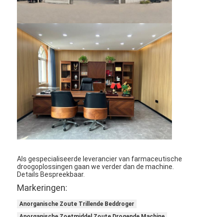
Als gespecialiseerde leverancier van farmaceutische
Thuis
droogoplossingen gaan we verder dan de machine.
Details Bespreekbaar.
Producten
Markeringen:
Anorganische Zoute Trillende Beddroger
Over ons
Anorganische Zoetmiddel Zoute Drogende Machine