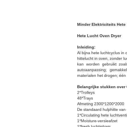
Minder Elektriciteits He
Hete Lucht Oven Dryer
Inleiding:
Al bijna hete luchtcyclus in
hittelucht in oven, zonder l
kan worden gebruikt zoa
autoaanpassing; gemakkel
materialen het drogen; één
Belangrijke stukken over
2*Trolleys
48*Trays
Afmeting 2300*1200*2000
De standaard hulphitte van 
1*Circulating hete luchtventi
1*Moisture-versieafzet
1*fresh luchtinham