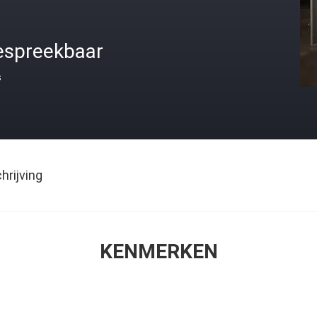
espreekbaar
s
rijving
KENMERKEN