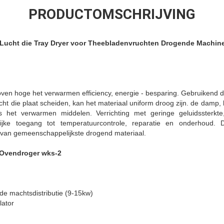
PRODUCTOMSCHRIJVING
te Lucht die Tray Dryer voor Theebladenvruchten Drogende Machi
 oven hoge het verwarmen efficiency, energie - besparing.
Gebruikend d
ucht die plaat scheiden, kan het materiaal uniform droog zijn. de damp, 
ls het verwarmen middelen.
Verrichting met geringe geluidssterkte
ijke toegang tot temperatuurcontrole, reparatie en onderhoud.
Di
 van gemeenschappelijkste drogend materiaal.
 Ovendroger wks-2
de machtsdistributie (9-15kw)
lator