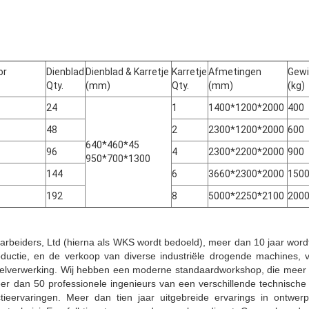
or
Dienblad
Dienblad & Karretje
Karretje
Afmetingen
Gewi
Qty.
(mm)
Qty.
(mm)
(kg)
24
1
1400*1200*2000
400
48
2
2300*1200*2000
600
640*460*45
96
4
2300*2200*2000
900
950*700*1300
144
6
3660*2300*2000
150
192
8
5000*2250*2100
200
beiders, Ltd (hierna als WKS wordt bedoeld), meer dan 10 jaar word
ductie, en de verkoop van diverse industriële drogende machines, 
elverwerking. Wij hebben een moderne standaardworkshop, die meer 
r dan 50 professionele ingenieurs van een verschillende technische 
tieervaringen. Meer dan tien jaar uitgebreide ervarings in ontwerp