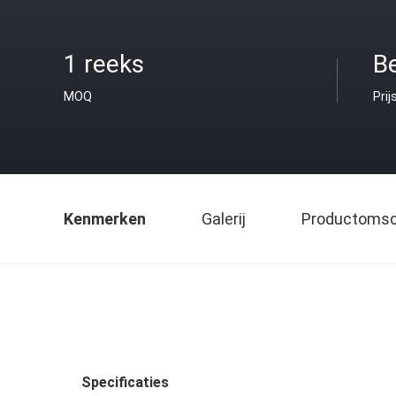
1 reeks
B
MOQ
Prij
Kenmerken
Galerij
Productomsch
Specificaties