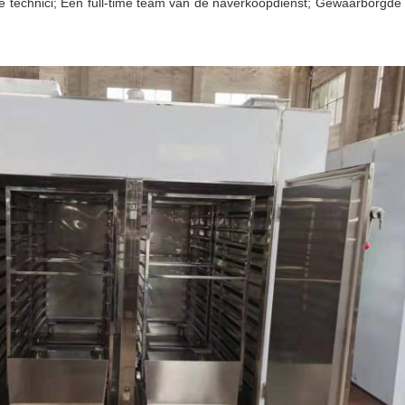
de technici; Een full-time team van de naverkoopdienst; Gewaarborgde 