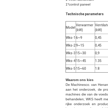
1*control paneel
Technische parameters
Verwarmer
Ventilat
Model
(kW)
(kW)
Wks-1
6~9
0,45
Wks-2
9~15
0,45
Wks-3
15~30
0,9
Wks-4
15~45
1.35
Wks-5
15~60
1.8
Waarom ons kies
De Machinesco. van Henanar
aan het onderzoek, de pro
machines die van de voeds
behandelen; WKS heeft mee
rijke onderzoek en produc