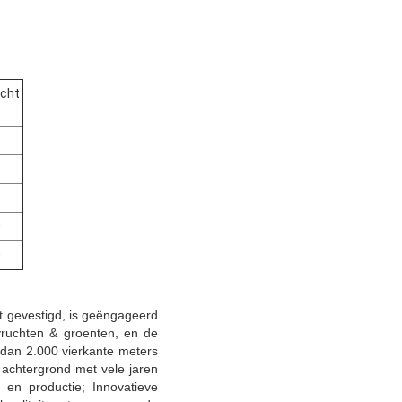
cht
0
0
t gevestigd, is geëngageerd
vruchten & groenten, en de
dan 2.000 vierkante meters
achtergrond met vele jaren
 en productie; Innovatieve