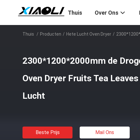
Thuis
Over Ons
Thuis
/
Producten
/
Hete Lucht Oven Dryer
/
2300*1200*
2300*1200*2000mm de Droge
Oven Dryer Fruits Tea Leaves
Lucht
Beste Prijs
Mail Ons