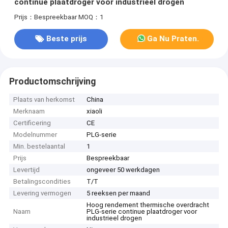
continue plaatdroger voor industrieel drogen
Prijs：Bespreekbaar
MOQ：1
Beste prijs
Ga Nu Praten.
Productomschrijving
Plaats van herkomst
China
Merknaam
xiaoli
Certificering
CE
Modelnummer
PLG-serie
Min. bestelaantal
1
Prijs
Bespreekbaar
Levertijd
ongeveer 50 werkdagen
Betalingscondities
T/T
Levering vermogen
5 reeksen per maand
Hoog rendement thermische overdracht
Naam
PLG-serie continue plaatdroger voor
industrieel drogen