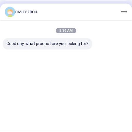
Hete Lucht Oven Dryer
Geadviseerde Producten
maizezhou
Horizontale Lintmixer
Universele Maalmachine
5:19 AM
Superfine Malende Machine
Good day, what product are you looking for?
v de mixer van het typepoeder
IBC-Bakmixer
Grote Drogere Hete
Drogere de
2000L dubbele
de Luchtcirculatie
Machinekruiden
vacuüm indust
Industriële Drogende
Herb Powder
droger voor fij
Industriële Drogende Machine
Machine van de
Industrial Drying
poeder kristall
Capaciteits
Machine van de
materialen
Beste prijs
Beste prijs
Beste pri
Ononderbroken Riem
sterilisatormicrogolf
Plotselinge Drogermachine
Peddeldroger
Thuis
Ongeveer
Contacteer
Desktop
ons
ons
Site
Vacuüm Drogende Machine
Sitemap
Privacybeleid
Kwaliteit
Droger van de hoge snelheids de Centrifugaalnevel
China