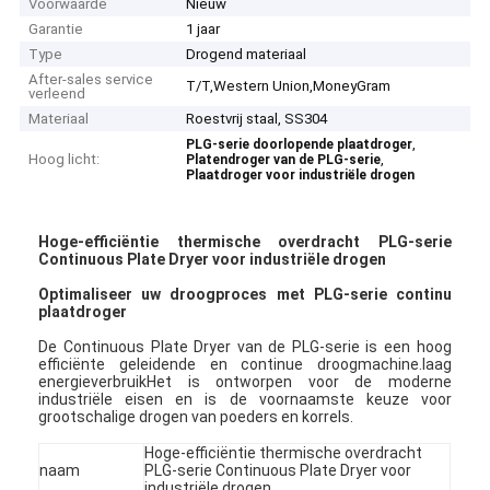
Voorwaarde
Nieuw
Garantie
1 jaar
Type
Drogend materiaal
After-sales service
T/T,Western Union,MoneyGram
verleend
Materiaal
Roestvrij staal, SS304
,
PLG-serie doorlopende plaatdroger
Hoog licht:
,
Platendroger van de PLG-serie
Plaatdroger voor industriële drogen
Hoge-efficiëntie thermische overdracht PLG-serie
Continuous Plate Dryer voor industriële drogen
Optimaliseer uw droogproces met PLG-serie continu
plaatdroger
De Continuous Plate Dryer van de PLG-serie is een hoog
efficiënte geleidende en continue droogmachine.laag
energieverbruikHet is ontworpen voor de moderne
industriële eisen en is de voornaamste keuze voor
grootschalige drogen van poeders en korrels.
Hoge-efficiëntie thermische overdracht
naam
PLG-serie Continuous Plate Dryer voor
industriële drogen