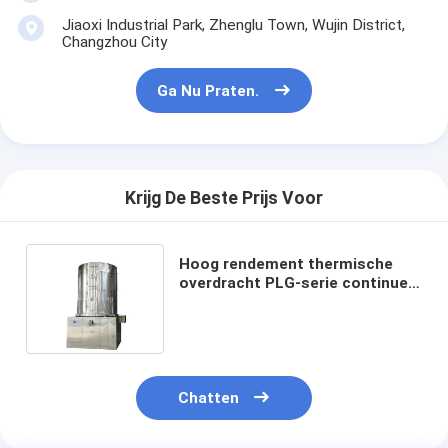
Fabrieksreis
Jiaoxi Industrial Park, Zhenglu Town, Wujin District,
Changzhou City
Kwaliteitscontrole
Ga Nu Praten.
Contacteer ons
nieuws
Alle Gevallen
Krijg De Beste Prijs Voor
Hoog rendement thermische
overdracht PLG-serie continue
Droger van de hoge snelheids de Centrifugaalnevel
plaatdroger voor industrieel
drogen
Vloeibaar gemaakt trillen - beddroger
Microgolf Vacuümdroger
Chatten
De Droger van de druknevel